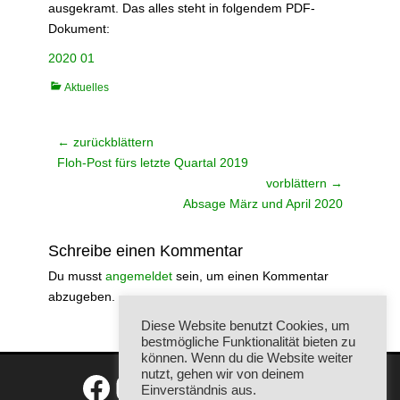
ausgekramt. Das alles steht in folgendem PDF-
Dokument:
2020 01
Kategorien
Aktuelles
Beitragsnavigation
← zurückblättern
Vorheriger
Floh-Post fürs letzte Quartal 2019
Beitrag:
vorblättern →
Nächster
Absage März und April 2020
Beitrag:
Schreibe einen Kommentar
Du musst
angemeldet
sein, um einen Kommentar
abzugeben.
Diese Website benutzt Cookies, um
bestmögliche Funktionalität bieten zu
können. Wenn du die Website weiter
nutzt, gehen wir von deinem
Facebook
Instagram
Einverständnis aus.