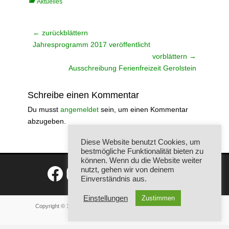
Kategorien
Aktuelles
Beitragsnavigation
← zurückblättern
Vorheriger
Jahresprogramm 2017 veröffentlicht
Beitrag:
vorblättern →
Nächster
Ausschreibung Ferienfreizeit Gerolstein
Beitrag:
Schreibe einen Kommentar
Du musst
angemeldet
sein, um einen Kommentar
abzugeben.
Diese Website benutzt Cookies, um
bestmögliche Funktionalität bieten zu
können. Wenn du die Website weiter
Facebook
Instagram
nutzt, gehen wir von deinem
Einverständnis aus.
Einstellungen
Zustimmen
Copyright © 1990 - 2026
Flinke Flöhe Merzig e.V.
- Alle Rechte
vorbehalten. -
Login